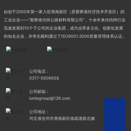
始创于2000年第一家入驻渤海新区（原黄骅港经济技术开发区）的
工业企业——“黄骅港伦特公路材料有限公司”，十余年来伦特跨行业
迅速发展到10个子公司的企业集团，成为业界多元化、创新化发展
的知名企业，并率先顺利通过了ISO9001:2000质量管理体系认证。
公司电话：
0317-5606658
公司邮箱：
luntegroup@126.com
公司地址：
河北省沧州市渤海新区南疏港路北侧