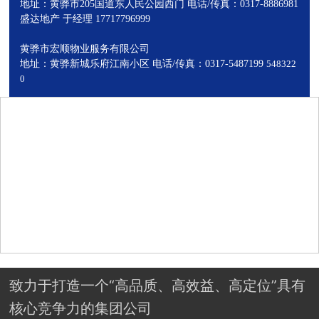
地址：黄骅市205国道东人民公园西门 电话/传真：0317-8886981
盛达地产 于经理
17717796999
黄骅市宏顺物业服务有限公司
地址：黄骅新城乐府江南小区 电话/传真：
0317-5487199
548322
0
致力于打造一个“高品质、高效益、高定位”具有
核心竞争力的集团公司