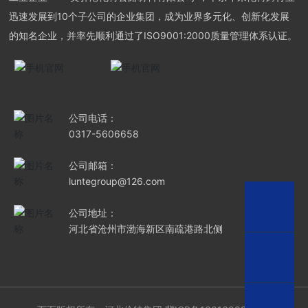
迅速发展到10个子公司的企业集团，成为业界多元化、创新化发展
的知名企业，并率先顺利通过了ISO9001:2000质量管理体系认证。
公司电话：
0317-5606658
公司邮箱：
luntegroup@126.com
公司地址：
河北省沧州市渤海新区南疏港路北侧