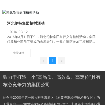
产品产业
旗下企业
河北伦特集团植树活动
2016-03-12
人才招聘
2016年3月11日下午，河北伦特集团举行义务植树活动，集团
领导和公司员工组成的志愿者们，一起在港区参加了植树活
联系我们
动。 在植树现场，大家拿起铁锹、锄头开始埋头植树。大家互
相配合，有的挥锹铲土、有的扶树填土、有的培土浇水，忙得
查看详情
不亦乐乎。经过几个多小时的劳动，几十只小树苗在绿化带
<
1
>
里“安家落户”，为那里添上了一片新绿。 植树造林，增加公共
绿地面积，提高绿化率是伦特集团坚持打造“绿色发展、循环发
展、低碳发展”，积极推进生态文明建设和国家级生态乡创建的
重要举措之一。活动围绕“建设森林北仑、打造秀美山川”的主
致力于打造一个“高品质、高效益、高定位”具有
题，弘扬植绿、护绿、爱绿的文明新风，为传播梅岛绿色正能
核心竞争力的集团公司
量作出积极贡献。
始创于2000年第一家入驻渤海新区（原黄骅港经济技术开发区）的
工业企业——“黄骅港伦特公路材料有限公司”，十余年来伦特跨行业