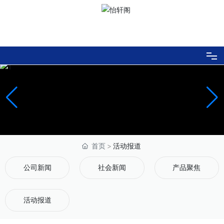
网站首页
走进伦特
伦特文化
首页
活动报道
公司新闻
社会新闻
产品聚焦
工程业绩
新闻中心
活动报道