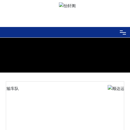
首页
顺达运输车队
产品产业
黄骅市顺达运输车队
网站首页
走进伦特
伦特文化
工程业绩
新闻中心