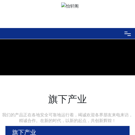
首页
黄骅港荃泓鑫港务有限公司
产品产业
网站首页
走进伦特
伦特文化
旗下产业
工程业绩
我们的产品正在各地安全可靠地运行着，竭诚欢迎各界朋友来电来访，
精诚合作。在新的时代，以新的起点，共创新辉煌！
新闻中心
旗下产业